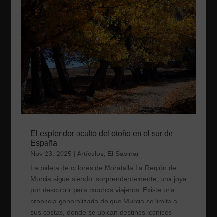
El esplendor oculto del otoño en el sur de
España
Nov 23, 2025
|
Artículos
,
El Sabinar
La paleta de colores de Moratalla La Región de
Murcia sigue siendo, sorprendentemente, una joya
por descubrir para muchos viajeros. Existe una
creencia generalizada de que Murcia se limita a
sus costas, donde se ubican destinos icónicos