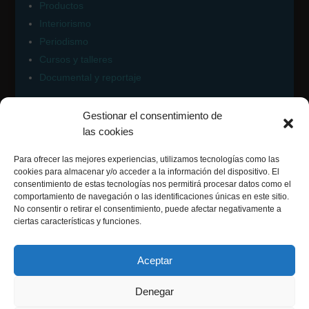
Productos
Interiorismo
Periodismo
Cursos y talleres
Documental y reportaje
Gestionar el consentimiento de
Contacto Fotomatiz
las cookies
Para ofrecer las mejores experiencias, utilizamos tecnologías como las
cookies para almacenar y/o acceder a la información del dispositivo. El
consentimiento de estas tecnologías nos permitirá procesar datos como el
comportamiento de navegación o las identificaciones únicas en este sitio.
Síguenos en:
No consentir o retirar el consentimiento, puede afectar negativamente a
ciertas características y funciones.
Facebook
Instagram
Aceptar
Flickr
Denegar