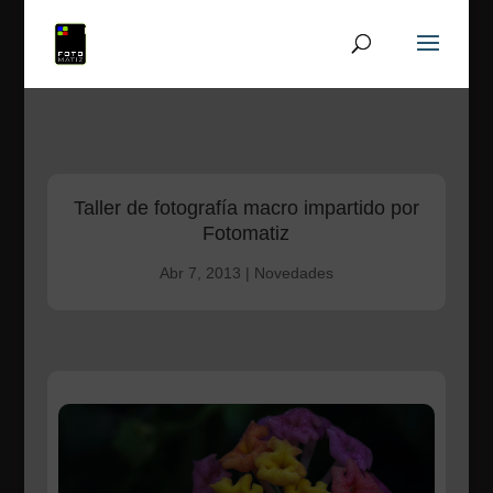
Taller de fotografía macro impartido por
Fotomatiz
Abr 7, 2013
|
Novedades