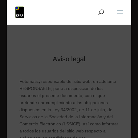
Aviso legal
Fotomatiz
,
responsable del sitio web, en adelante
RESPONSABLE, pone a disposición de los
usuarios el presente documento, con el que
pretende dar cumplimiento a las obligaciones
dispuestas en la Ley 34/2002, de 11 de julio, de
Servicios de la Sociedad de la Información y del
Comercio Electrónico (LSSICE), así como informar
a todos los usuarios del sitio web respecto a