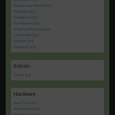
Digitalcameraworld [en]
Dpreview [en]
Fstoppers [en]
Fuji Rumors [en]
Imaging Resource [en]
Lenscratch [en]
Lensvid [en]
Petapixel [en]
Edición
Canva [es]
Hardware
Arax Foto [en]
Black Rapid [en]
Brightin Star [en]