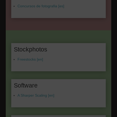
Concursos de fotografia [es]
Stockphotos
Freestocks [en]
Software
A Sharper Scaling [en]