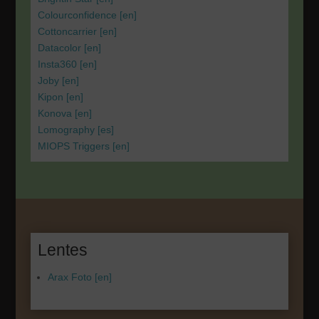
Colourconfidence [en]
Cottoncarrier [en]
Datacolor [en]
Insta360 [en]
Joby [en]
Kipon [en]
Konova [en]
Lomography [es]
MIOPS Triggers [en]
Lentes
Arax Foto [en]