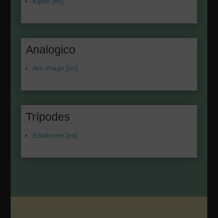
Kipon [en]
Analogico
Ars-imago [en]
Trípodes
Edelkrone [en]