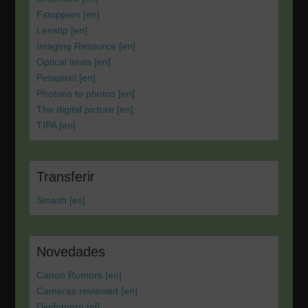
Fstoppers [en]
Lenstip [en]
Imaging Resource [en]
Optical limits [en]
Petapixel [en]
Photons to photos [en]
The digital picture [en]
TIPA [en]
Transferir
Smash [es]
Novedades
Canon Rumors [en]
Cameras reviewed [en]
Digifotopro [nl]