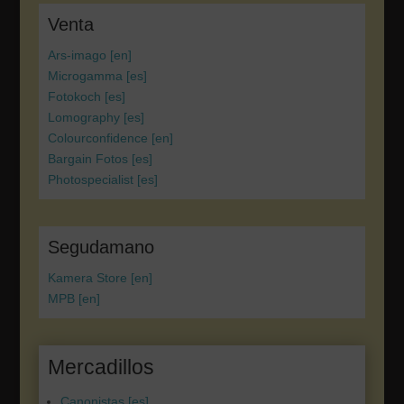
Venta
Ars-imago [en]
Microgamma [es]
Fotokoch [es]
Lomography [es]
Colourconfidence [en]
Bargain Fotos [es]
Photospecialist [es]
Segudamano
Kamera Store [en]
MPB [en]
Mercadillos
Canonistas [es]