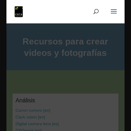
Recursos para crear
videos y fotografías
Análisis
Canon rumors [en]
Clark vision [en]
Digital camara lens [es]
DXOmark [en]