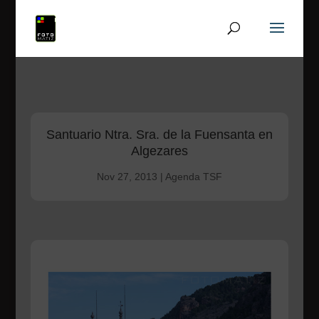
Santuario Ntra. Sra. de la Fuensanta en
Algezares
Nov 27, 2013
|
Agenda TSF