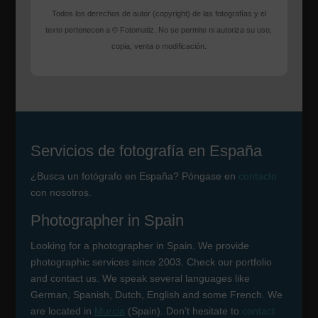
Todos los derechos de autor (copyright) de las fotografías y el
texto pertenecen a © Fotomatiz. No se permite ni autoriza su uso,
copia, venta o modificación.
Servicios de fotografía en España
¿Busca un fotógrafo en España? Póngase en
contacto
con nosotros.
Photographer in Spain
Looking for a photographer in Spain. We provide
photographic services since 2003. Check our portfolio
and contact us. We speak several languages like
German, Spanish, Dutch, English and some French. We
are located in
Murcia
(Spain). Don’t hesitate to
contact