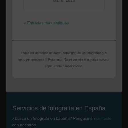
Mar 8, 2026
« Entradas más antiguas
Todos los derechos de autor (copyright) de las fotografías y el
texto pertenecen a © Fotomatiz. No se permite ni autoriza su uso,
copia, venta o modificación.
Servicios de fotografía en España
¿Busca un fotógrafo en España? Póngase en
contacto
con nosotros.