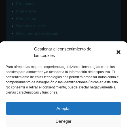
Productos
Interiorismo
Periodismo
Cursos y talleres
Documental y reportaje
Gestionar el consentimiento de
Contacto Fotomatiz
las cookies
Para ofrecer las mejores experiencias, utilizamos tecnologías como las
cookies para almacenar y/o acceder a la información del dispositivo. El
consentimiento de estas tecnologías nos permitirá procesar datos como el
comportamiento de navegación o las identificaciones únicas en este sitio.
Síguenos en:
No consentir o retirar el consentimiento, puede afectar negativamente a
ciertas características y funciones.
Facebook
Instagram
Aceptar
Flickr
Denegar