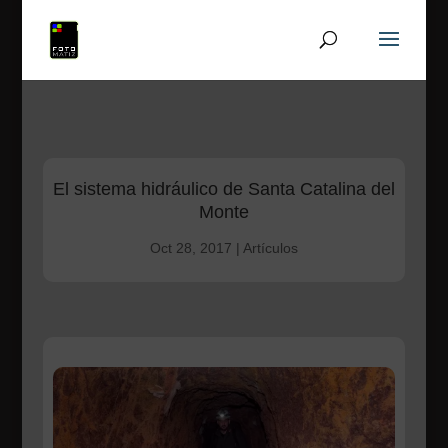
El sistema hidráulico de Santa Catalina del
Monte
Oct 28, 2017
|
Artículos