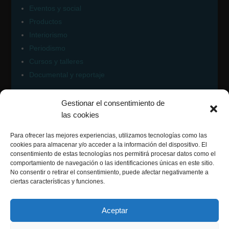
Eventos y social
Productos
Interiorismo
Periodismo
Cursos y talleres
Documental y reportaje
Gestionar el consentimiento de
Contacto Fotomatiz
las cookies
Para ofrecer las mejores experiencias, utilizamos tecnologías como las
cookies para almacenar y/o acceder a la información del dispositivo. El
consentimiento de estas tecnologías nos permitirá procesar datos como el
comportamiento de navegación o las identificaciones únicas en este sitio.
Síguenos en:
No consentir o retirar el consentimiento, puede afectar negativamente a
ciertas características y funciones.
Facebook
Instagram
Aceptar
Flickr