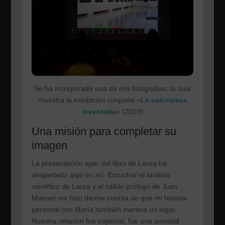
Se ha incorporado una de mis fotografías, la cual
muestra la exhibición conjunta «
La naturaleza
inventada
» (2010)
Una misión para completar su
imagen
La presentación ayer del libro de Laura ha
despertado algo en mí. Escuchar el análisis
científico de Laura y el cálido prólogo de Juan
Manuel me hizo darme cuenta de que mi historia
personal con María también merece un lugar.
Nuestra relación fue especial, fue una amistad