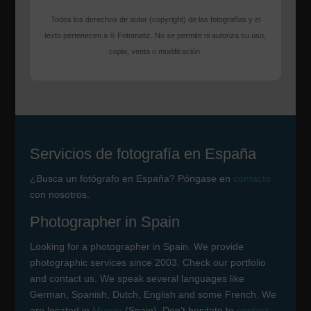
Todos los derechos de autor (copyright) de las fotografías y el
texto pertenecen a © Fotomatiz. No se permite ni autoriza su uso,
copia, venta o modificación.
Servicios de fotografía en España
¿Busca un fotógrafo en España? Póngase en
contacto
con nosotros.
Photographer in Spain
Looking for a photographer in Spain. We provide
photographic services since 2003. Check our portfolio
and contact us. We speak several languages like
German, Spanish, Dutch, English and some French. We
are located in
Murcia
(Spain). Don’t hesitate to
contact