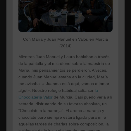
Con María y Juan Manuel en Valor, en Murcia
(2014)
Mientras Juan Manuel y Laura hablaban a través
de la pantalla y el micrófono sobre la maestría de
María, mis pensamientos se perdieron. A veces,
cuando Juan Manuel estaba en la ciudad, María
me avisaba: «¡Juanma está aquí, vamos a tomar
algo!». Nuestro refugio habitual solía ser
la
Chocolatería Valor
de Murcia. Casi puedo verla allí
sentada: disfrutando de su favorito absoluto, un
“Chocolate a la naranja”. El aroma a naranja y
chocolate puro siempre estará ligado para mí a
aquellas tardes de charlas sobre composición, la
incidencia de la luz y el alma de una imagen.